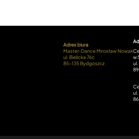
Ad
Adres biura
Master-Dance Mirosław Nowak
Ce
ul. Bielicka 76c
w 
85-135 Bydgoszcz
ul
89
Ce
ul
86