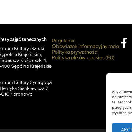
resy zajęć tanecznych
Regulamin
Obowiazek informacyjny rodo
ntrum Kultury i Sztuki
Polityka prywatności
Sępólnie Krajeńskim,
Polityka plików cookies (EU)
. Tadeusza Kościuszki 4,
‑400 Sępólno Krajeńskie
ntrum Kultury Synagoga
. Henryka Sienkiewicza 2,
Aby zapewnić
‑010 Koronowo
do przechow
te technol
przeglądani
wycofanie z
AKC